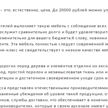
 это, естественно, цена. До 20000 рублей можно 
дителей выполняет такую мебель с соблюдение всех
ослужит сравнительно долго и будет удовлетворит
бременительно для вашего бюджета.К слову, новинк
енте. Эта мебель полностью следует современной м
ом-класс не свидетельствует о низком качестве ме
 дорогих пород дерева и элементов отделки из экс
род, простой поролон и незамысловатая ткань или
уатации и достаточном своевременном уходе срок е
асса представлен отечественными производителями
раненные убеждения об уровне такой продукции, 
ков, службы доставки, что обеспечивает в конечно
 производителях, которые в своем арсенале имеют